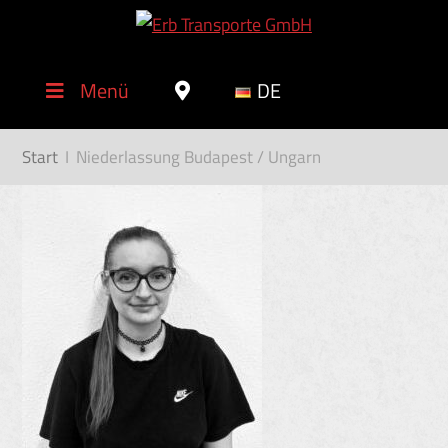
Menü
DE
Start
I
Niederlassung Budapest / Ungarn