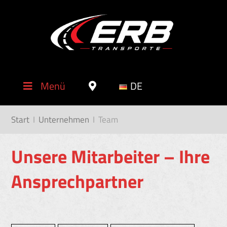
Menü
DE
Start
I
Unternehmen
I
Team
Unsere Mitarbeiter – Ihre
Ansprechpartner