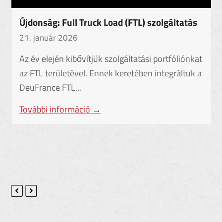
Erb Transporte – most már Brémában is!
25. június 2025
Új telephelyünk megnyitása Brémában –
Hatékonyabban, gyorsabban, közelebb! Tovább
növekszünk: új brémai telephelyünk
megnyitásával tovább…
További információ
→
Previous
Next
Slide
Slide