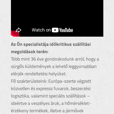
Az Ön specialistája időkritikus szállítási
megoldások terén:
Több mint 36 éve gondoskodunk arról, hogy a
sürgős küldemények a lehető leggyorsabban
elérjék rendeltetési helyüket.
Fő szakterületeink: Európa-szerte végzett
közvetlen és expressz fuvarok, beszerzési
logisztika, valamint speciális szállítások –
ideértve a veszélyes áruk, a hőmérséklet-
érzékeny termékek, illetve a járművek