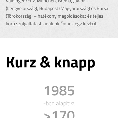
Vaihingen/Enz, München, Bréma, Jawor
(Lengyelország), Budapest (Magyarország) és Bursa
(Törökország) – hatékony megoldásokat és teljes
körű szolgáltatást kínálunk Önnek egy kézből.
Kurz & knapp
1989
-ben alapítva
>
170