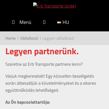
Menü
HU
Home
I
Vállalkozó
I
Legyen vállalkozó
Legyen partnerünk.
Szeretne az Erb Transporte partnere lenni?
Várjuk megkeresését! Egy közvetlen beszélgetés
során átbeszéljük a követelményeket és a sikeres
együttműködés lehetőségeit.
Az Ön kapcsolattartója: