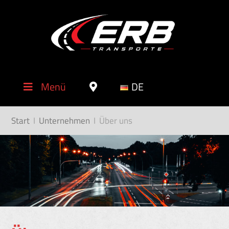
Menü
DE
Start
I
Unternehmen
I
Über uns