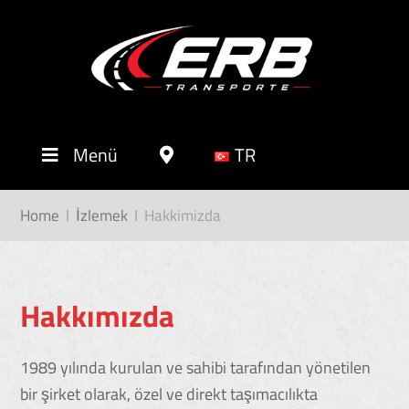
Menü
TR
Home
I
İzlemek
I
Hakkimizda
Hakkımızda
1989 yılında kurulan ve sahibi tarafından yönetilen
bir şirket olarak, özel ve direkt taşımacılıkta