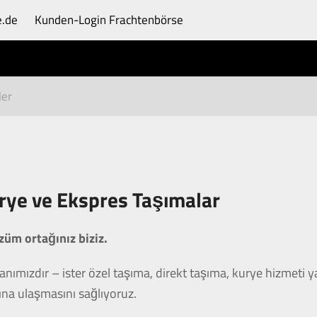
e.de
Kunden-Login
Frachtenbörse
ler
urye ve Ekspres Taşımalar
züm ortağınız biziz.
nımızdır – ister özel taşıma, direkt taşıma, kurye hizmeti y
na ulaşmasını sağlıyoruz.