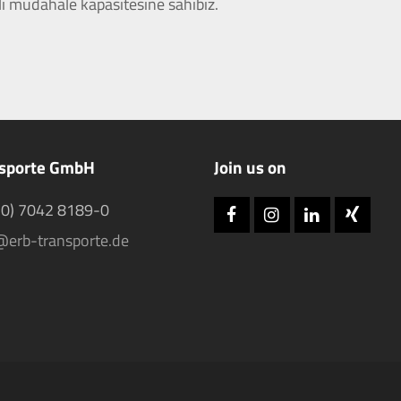
lı müdahale kapasitesine sahibiz.
nsporte GmbH
Join us on
(0) 7042 8189-0
Facebook
Instagram
LinkedIn
Xing
@erb-transporte.de