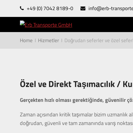
+49 (0) 7042 8189-0
info@erb-transport
Home
I
Hizmetler
I
Doğrudan seferler ve özel sefer
Özel ve Direkt Taşımacılık / K
Gerçekten hızlı olması gerektiğinde, güvenilir çö
Zaman açısından kritik taşımalar bizim uzmanlık ala
doğrudan, güvenli ve tam zamanında varış noktası