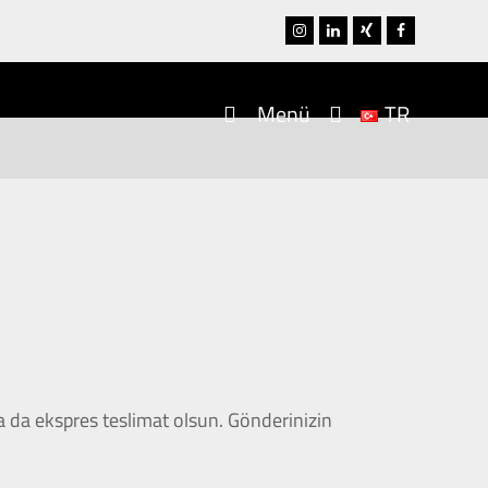
Instagram
LinkedIn
Xing
Facebook
Menü
TR
a da ekspres teslimat olsun. Gönderinizin