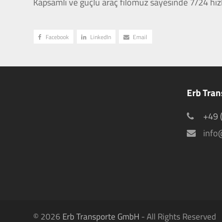
Kapsamlı ve güçlü araç filomuz sayesinde 7/24 hız
Facebook
LinkedIn
Email
Erb Tra
+49 
info
© 2026
Erb Transporte GmbH
- All Rights Reserved