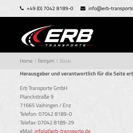
+49 (0) 7042 8189-0
info@erb-transport
Home
I
İletişim
I
Baskı
Herausgeber und verantwortlich für die Seite er
Erb Transporte GmbH
Planckstraße 9
71665 Vaihingen / Enz
Telefon: 07042 8189-0
Telefax: 07042 8189-29
eMail:
info(at)erb-transporte.de