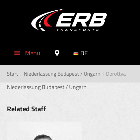
Menü
DE
Start
I
Niederlassung Budapest / Ungarn
I
Dorottya
Niederlassung Budapest / Ungarn
Related Staff