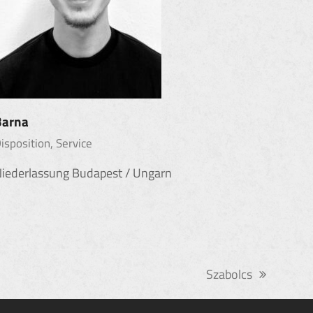
Barna
isposition, Service
iederlassung Budapest / Ungarn
Szabolcs
Nächster
Beitrag: