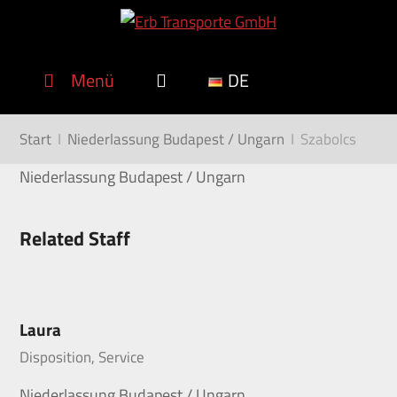
Menü
DE
Start
I
Niederlassung Budapest / Ungarn
I
Szabolcs
Niederlassung Budapest / Ungarn
Related Staff
Laura
Disposition, Service
Niederlassung Budapest / Ungarn