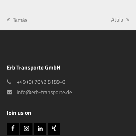
Attila
Tamás
Nächster
vorheriger
Beitrag:
Beitrag:
Erb Transporte GmbH
+49 (0) 7042 8189-0
info@erb-transporte.de
Join us on
Facebook
Instagram
LinkedIn
Xing