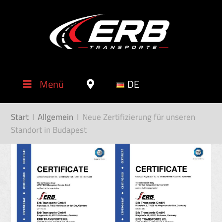
Menü
DE
Start
I
Allgemein
I
Neue Zertifizierung für unseren
Standort in Budapest