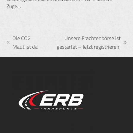
Zuge…
Die CO2
Unsere Frachtenbörse ist
vorheriger
Nächster
Maut ist da
gestartet – Jetzt registrieren!
Beitrag:
Beitrag: