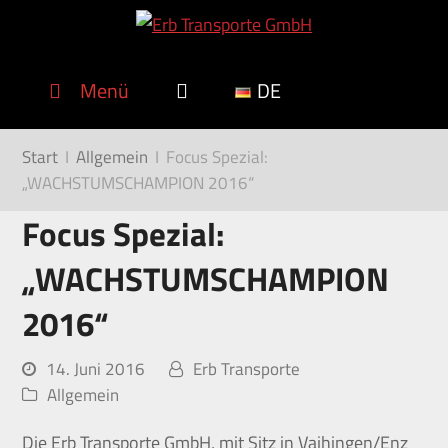
Menü
DE
Start
I
Allgemein
I
Focus Spezial:
„WACHSTUMSCHAMPION 2016“
Focus Spezial:
„WACHSTUMSCHAMPION
2016“
14. Juni 2016
Erb Transporte
Allgemein
Die Erb Transporte GmbH, mit Sitz in Vaihingen/Enz