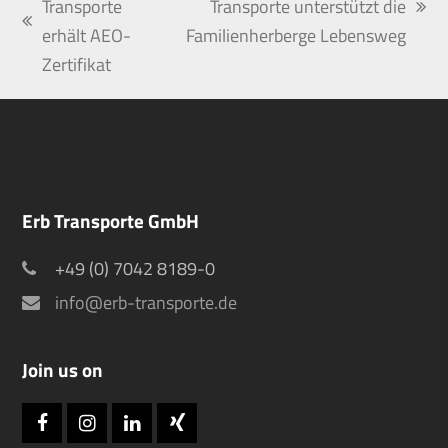
Transporte
Transporte unterstützt die
Nächster
vorheriger
erhält AEO-
Familienherberge Lebensweg
Beitrag:
Beitrag:
Zertifikat
Erb Transporte GmbH
+49 (0) 7042 8189-0
info@erb-transporte.de
Join us on
Facebook
Instagram
LinkedIn
Xing