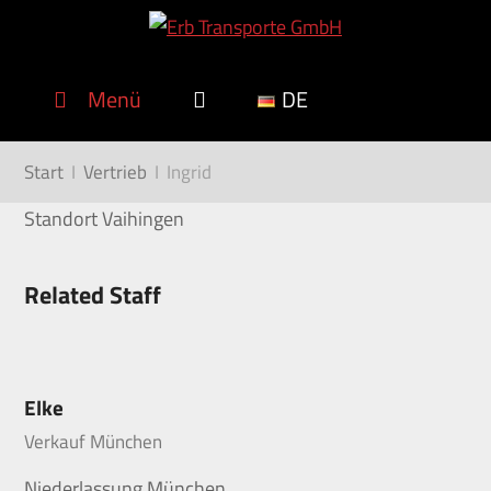
Menü
DE
Start
I
Vertrieb
I
Ingrid
Standort Vaihingen
Related Staff
Elke
Verkauf München
Niederlassung München