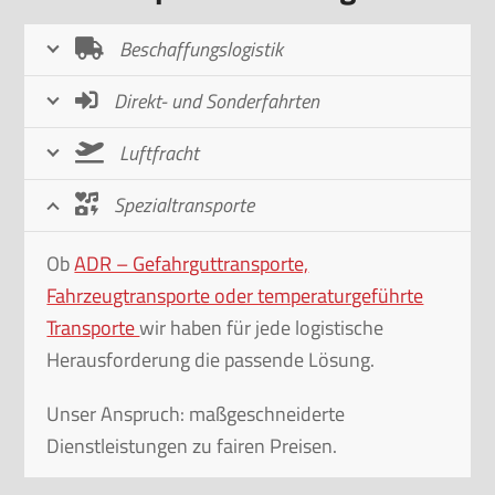
Beschaffungslogistik
Wenn es um
Beschaffungslogistik
geht, sind wir
Ihr verlässlicher Partner, um Ihre Ware
deutschland- und europaweit zur richtigen Zeit
ans Ziel zu bringen. Egal, ob Sie Ihre Produktion
nach dem Kanban-System steuern und Material
erst dann anfordern, wenn es tatsächlich
benötigt wird, oder ob Sie unerwartet mit einem
logistischen Engpass konfrontiert sind – wir
stehen Ihnen zur Seite, um Ihre Lieferkette
stabil und effizient zu halten.
Direkt- und Sonderfahrten