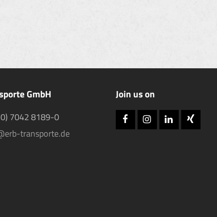
nsporte GmbH
Join us on
(0) 7042 8189-0
Facebook
Instagram
LinkedIn
Xing
@erb-transporte.de