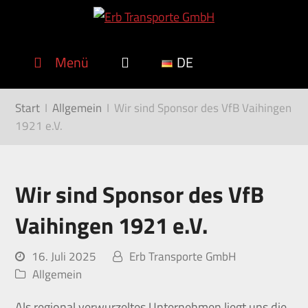
Menü
DE
Start
I
Allgemein
I
Wir sind Sponsor des VfB Vaihingen
1921 e.V.
Wir sind Sponsor des VfB
Vaihingen 1921 e.V.
16. Juli 2025
Erb Transporte GmbH
Allgemein
Als regional verwurzeltes Unternehmen liegt uns die