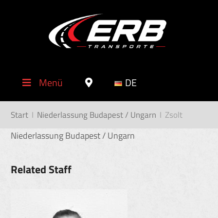
Menü
DE
Start
I
Niederlassung Budapest / Ungarn
I
Zsolt
Niederlassung Budapest / Ungarn
Related Staff