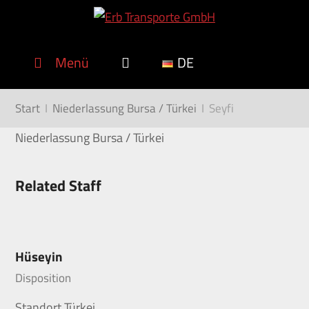
Menü
DE
Start
I
Niederlassung Bursa / Türkei
I
Seyfi
Niederlassung Bursa / Türkei
Related Staff
Hüseyin
Disposition
Standort Türkei