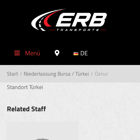
Menü
DE
Start
I
Niederlassung Bursa / Türkei
I
Öznur
Standort Türkei
Related Staff