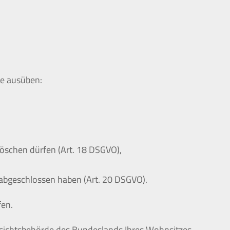
te ausüben:
löschen dürfen (Art. 18 DSGVO),
s abgeschlossen haben (Art. 20 DSGVO).
fen.
ufsichtsbehörde des Bundeslands Ihres Wohnsitzes