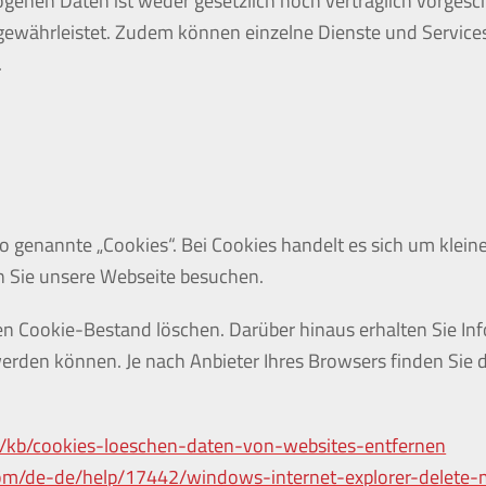
enen Daten ist weder gesetzlich noch vertraglich vorgesch
 gewährleistet. Zudem können einzelne Dienste und Services
.
genannte „Cookies“. Bei Cookies handelt es sich um kleine 
n Sie unsere Webseite besuchen.
n Cookie-Bestand löschen. Darüber hinaus erhalten Sie In
werden können. Je nach Anbieter Ihres Browsers finden Sie
/de/kb/cookies-loeschen-daten-von-websites-entfernen
.com/de-de/help/17442/windows-internet-explorer-delete