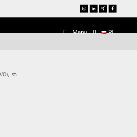
Instagram
LinkedIn
Xing
Facebook
Menu
PL
), ist: